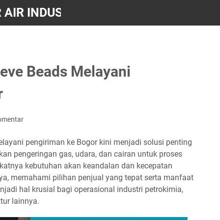
 AIR INDUSTRI HARGA TERBAIK – ADY
ieve Beads Melayani
r
omentar
layani pengiriman ke Bogor kini menjadi solusi penting
an pengeringan gas, udara, dan cairan untuk proses
gkatnya kebutuhan akan keandalan dan kecepatan
ya, memahami pilihan penjual yang tepat serta manfaat
di hal krusial bagi operasional industri petrokimia,
tur lainnya.