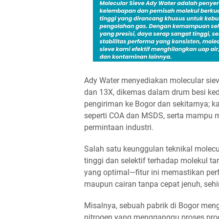
Ady Water menyediakan molecular sieve 
dan 13X, dikemas dalam drum besi ked
pengiriman ke Bogor dan sekitarnya; k
seperti COA dan MSDS, serta mampu 
permintaan industri.
Salah satu keunggulan teknikal molecu
tinggi dan selektif terhadap molekul t
yang optimal—fitur ini memastikan per
maupun cairan tanpa cepat jenuh, sehi
Misalnya, sebuah pabrik di Bogor men
nitrogen yang mengganggu proses prod