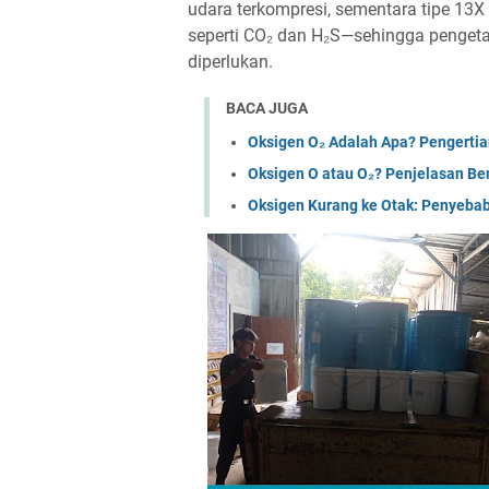
udara terkompresi, sementara tipe 13X 
seperti CO₂ dan H₂S—sehingga pengetahu
diperlukan.
BACA JUGA
Oksigen O₂ Adalah Apa? Pengertia
Oksigen O atau O₂? Penjelasan Be
Oksigen Kurang ke Otak: Penyebab