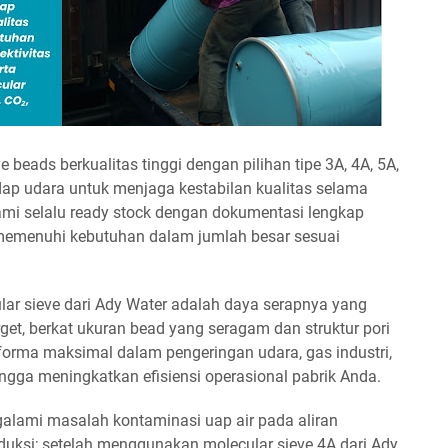
beads berkualitas tinggi dengan pilihan tipe 3A, 4A, 5A,
ap udara untuk menjaga kestabilan kualitas selama
ami selalu ready stock dengan dokumentasi lengkap
memenuhi kebutuhan dalam jumlah besar sesuai
lar sieve dari Ady Water adalah daya serapnya yang
arget, berkat ukuran bead yang seragam dan struktur pori
forma maksimal dalam pengeringan udara, gas industri,
ngga meningkatkan efisiensi operasional pabrik Anda.
galami masalah kontaminasi uap air pada aliran
uksi; setelah menggunakan molecular sieve 4A dari Ady